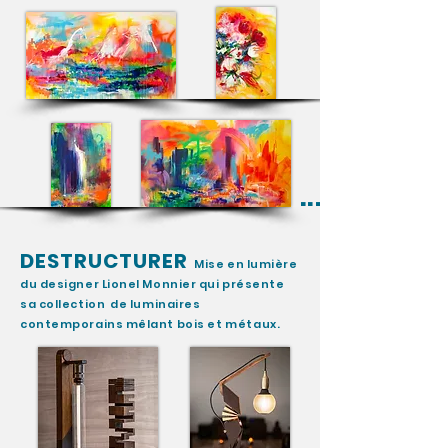
...
DESTRUCTURER
Mise en lumière
du designer
Lionel Monnier qui présente
sa collection
de luminaires
contemporains mêlant bois et
métaux
.