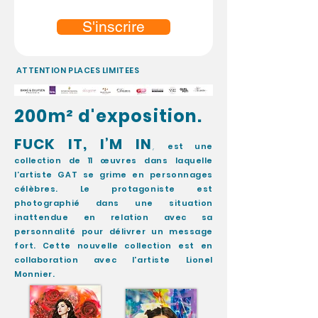
S'inscrire
ATTENTION PLACES LIMITEES
200m² d'exposition.
FUCK IT, I’M IN
,
est une
collection de 11
œuvres
dans laquelle
l’artiste GAT se grime en personnages
célèbres. Le protagoniste
est
photographié dans une situation
inattendue en relation avec sa
person
nalit
é pour délivrer u
n message
fort. Cette nouvelle collection est en
collaboration avec l'artiste Lionel
Monnier.