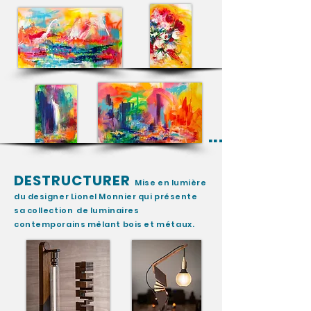
...
DESTRUCTURER
Mise en lumière
du designer
Lionel Monnier qui présente
sa collection
de luminaires
contemporains mêlant bois et
métaux
.