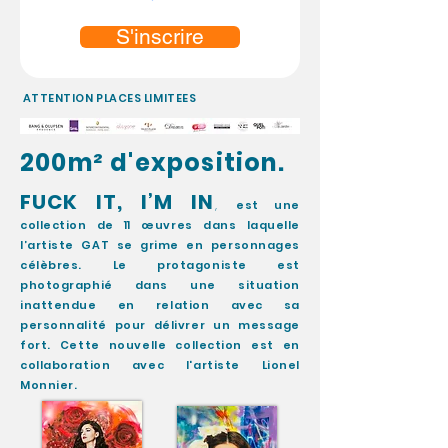
S'inscrire
ATTENTION PLACES LIMITEES
200m² d'exposition.
FUCK IT, I’M IN
,
est une
collection de 11
œuvres
dans laquelle
l’artiste GAT se grime en personnages
célèbres. Le protagoniste
est
photographié dans une situation
inattendue en relation avec sa
person
nalit
é pour délivrer u
n message
fort. Cette nouvelle collection est en
collaboration avec l'artiste Lionel
Monnier.