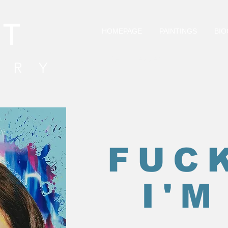
RT
HOMEPAGE
PAINTINGS
BIO
Newsletter
ERY
FUCK
I'M