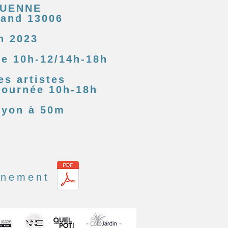
OUENNE
rand 13006
in 2023
de 10h-12/14h-18h
s artistes
 journée 10h-18h
hyon à 50m
vènement