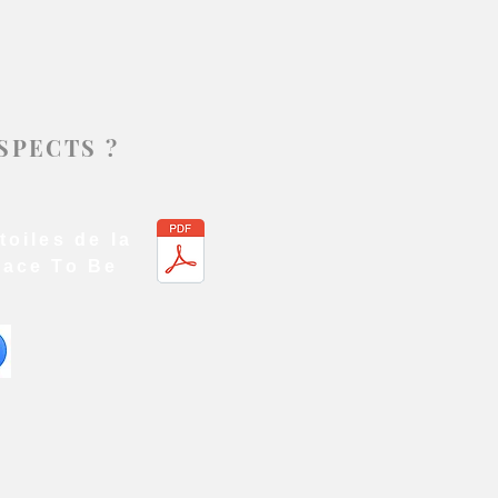
SPECTS ?
toiles de la
lace To Be