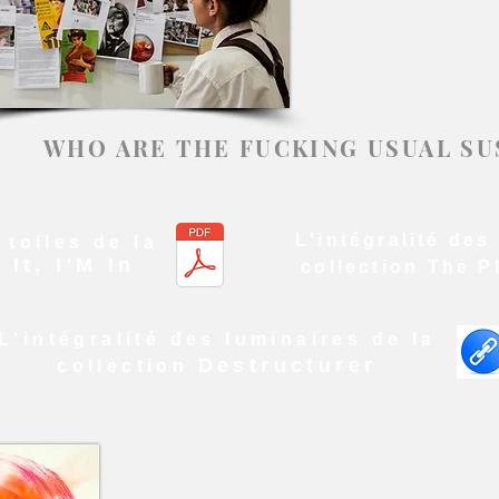
WHO ARE THE FUCKING USUAL SU
L'intégralité des 
 toiles de la
 It, I'M In
collection
The P
L'intégralité des luminaires de la
Destructurer
collection